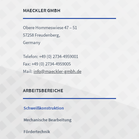
Footer
MAECKLER GMBH
Obere Hommeswiese 47 – 51
57258 Freudenberg,
Germany
Telefon: +49 (0) 2734-4959001
Fax: +49 (0) 2734-4959005
Mail:
info@maeckler-gmbh.de
ARBEITSBEREICHE
Schweißkonstruktion
Mechanische Bearbeitung
Fördertechnik